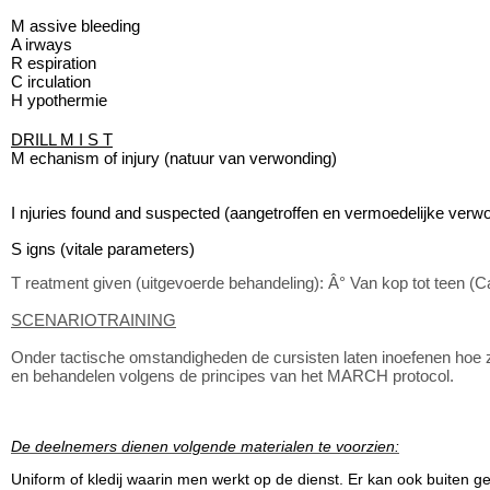
M assive bleeding
A irways
R espiration
C irculation
H ypothermie
DRILL M I S T
M echanism of injury (natuur van verwonding)
I njuries found and suspected (aangetroffen en vermoedelijke verw
S igns (vitale parameters)
T reatment given (uitgevoerde behandeling): Â° Van kop tot teen (
SCENARIOTRAINING
Onder tactische omstandigheden de cursisten laten inoefenen hoe 
en behandelen volgens de principes van het MARCH protocol.
De deelnemers dienen volgende materialen te voorzien:
Uniform of kledij waarin men werkt op de dienst. Er kan ook buiten 