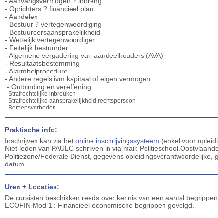
- Aanvangsvermogen ? inbreng
- Oprichters ? financieel plan
- Aandelen
- Bestuur ? vertegenwoordiging
- Bestuurdersaansprakelijkheid
- Wettelijk vertegenwoordiger
- Feitelijk bestuurder
- Algemene vergadering van aandeelhouders (AVA)
- Resultaatsbestemming
- Alarmbelprocedure
- Andere regels ivm kapitaal of eigen vermogen
- Ontbinding en vereffening
- Strafrechtelijke inbreuken
- Strafrechtelijke aansprakelijkheid rechtspersoon
- Beroepsverboden
Praktische info:
Inschrijven kan via het
online inschrijvingssysteem
(enkel voor opleid
Niet-leden van PAULO schrijven in via mail: Politieschool.Oostvlaan
Politiezone/Federale Dienst, gegevens opleidingsverantwoordelijke
datum.
Uren + Locaties:
De cursisten beschikken reeds over kennis van een aantal begrippen
ECOFIN Mod 1 : Financieel-economische begrippen gevolgd.